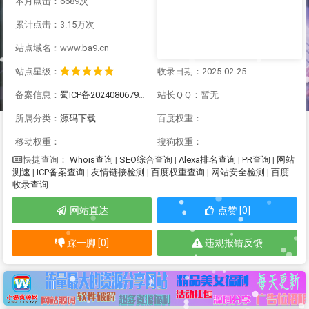
本月点击：6689次
累计点击：3.15万次
站点域名：www.ba9.cn
站点星级：
收录日期：2025-02-25
备案信息：
蜀ICP备2024080679号-1
站长ＱＱ：暂无
所属分类：
源码下载
百度权重：
移动权重：
搜狗权重：
Whois查询
|
SEO综合查询
|
Alexa排名查询
|
PR查询
|
网站
快捷查询：
测速
|
ICP备案查询
|
友情链接检测
|
百度权重查询
|
网站安全检测
|
百度
收录查询
网站直达
点赞 [0]
踩一脚 [0]
违规报错反馈