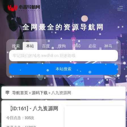
全网最全的资源导航网
搜索
本站
百度
搜狗
360
必应
神马
头
本站搜索
导航首页
»
源码下载
»
八九资源网
[ID:161] - 八九资源网
今日点击：305次