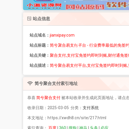
站点信息
站点域名：
jianxipay.com
站点标题：
简兮聚合易支付平台 - 行业费率最低的免签
站点关键：
聚合支付,支付宝免签约即时到账,财付通免签
站点描述：
简兮聚合易支付平台,支付宝免签约即时到账,费
简兮聚合支付
索引地址
恭喜
简兮聚合支付
被本站收录并生成此页面地址，请点
收录日期：2025-03-05 分类：
支付系统
本文地址：https://xwdh8.cn/site/217.html
索引查询：
百度
|
360
|
搜狗
|
神马
|
头条
|
必应