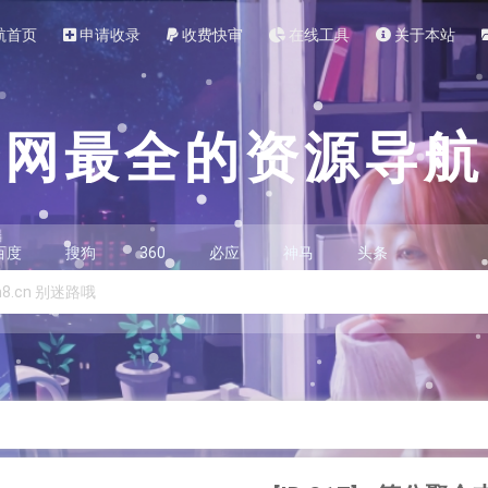
航首页
申请收录
收费快审
在线工具
关于本站
全网最全的资源导航
百度
搜狗
360
必应
神马
头条