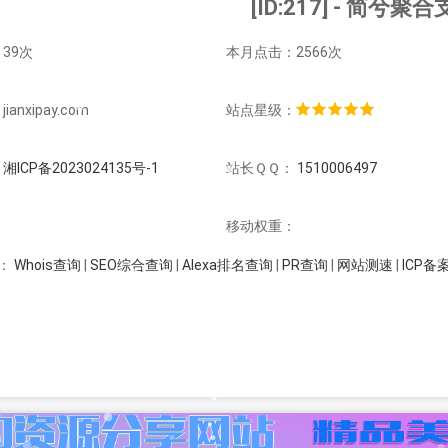
[ID:217] - 简兮聚
39次
本月点击：2566次
anxipay.com
站点星级：
：
湘ICP备2023024135号-1
站长ＱＱ：
1510006497
：
移动权重：
Whois查询
|
SEO综合查询
|
Alexa排名查询
|
PR查询
|
网站测速
|
ICP备
：