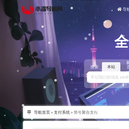
导
搜索
本站
导航首页
»
支付系统
»
简兮聚合支付