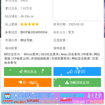
本月点击：343次
累计点击：1.32万次
站点域名：dh.29o.cn
站点星级：
收录日期：2025-02-20
备案信息：
陕ICP备2024055554号-2
站长ＱＱ：暂无
所属分类：
网址导航
百度权重：
移动权重：
搜狗权重：
Whois查询
|
SEO综合查询
|
Alexa排名查询
|
PR查询
|
网站
快捷查询：
测速
|
ICP备案查询
|
友情链接检测
|
百度权重查询
|
网站安全检测
|
百度
收录查询
网站直达
点赞 [0]
踩一脚 [0]
违规报错反馈