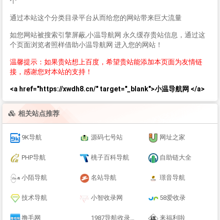
个
通过本站这个分类目录平台从而给您的网站带来巨大流量
如您网站被搜索引擎屏蔽,小温导航网 永久缓存贵站信息，通过这
个页面浏览者照样借助小温导航网 进入您的网站！
温馨提示：如果贵站想上百度，希望贵站能添加本页面为友情链
接，感谢您对本站的支持！
<a href="https://xwdh8.cn/" target="_blank">小温导航网 </a>
相关站点推荐
9K导航
源码七号站
网址之家
PHP导航
桃子百科导航
自助链大全
小陌导航
名站导航
璟音导航
技术导航
小智收录网
58爱收录
撸毛网
1987导航收录网-全网收录
来福利啦