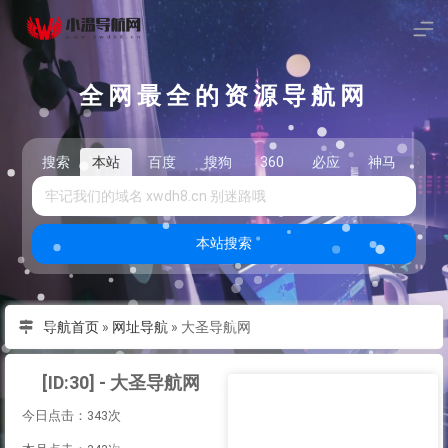
全网最全的资源导航网
搜索
本站
百度
搜狗
360
必应
神马
头
本站搜索
导航首页
»
网址导航
»
大圣导航网
[ID:30] - 大圣导航网
今日点击：343次