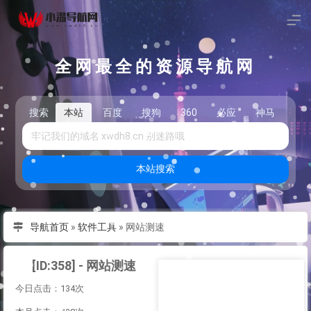
全网最全的资源导航网
搜索
本站
百度
搜狗
360
必应
神马
头
本站搜索
导航首页
»
软件工具
»
网站测速
[ID:358] - 网站测速
今日点击：134次