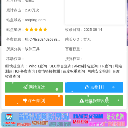
本月点击：438次
累计点击：2.93万次
站点域名：antping.com
站点星级：
收录日期：2025-08-14
备案信息：
琼ICP备2024026392号-6
站长ＱＱ：暂无
所属分类：
软件工具
百度权重：
移动权重：
搜狗权重：
Whois查询
|
SEO综合查询
|
Alexa排名查询
|
PR查询
|
网站
快捷查询：
测速
|
ICP备案查询
|
友情链接检测
|
百度权重查询
|
网站安全检测
|
百度
收录查询
网站直达
点赞 [1]
踩一脚 [0]
违规报错反馈