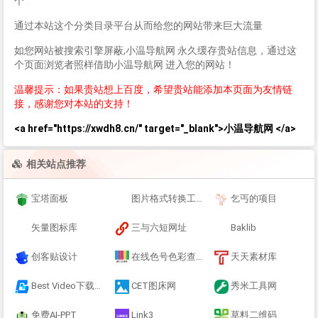
个
通过本站这个分类目录平台从而给您的网站带来巨大流量
如您网站被搜索引擎屏蔽,小温导航网 永久缓存贵站信息，通过这
个页面浏览者照样借助小温导航网 进入您的网站！
温馨提示：如果贵站想上百度，希望贵站能添加本页面为友情链
接，感谢您对本站的支持！
<a href="https://xwdh8.cn/" target="_blank">小温导航网 </a>
相关站点推荐
宝塔面板
图片格式转换工具
乞丐的项目
矢量图标库
三与六短网址
Baklib
创客贴设计
在线色号色彩查询
天天素材库
Best Video下载器
CET图床网
秀米工具网
免费AI-PPT
Link3
草料二维码