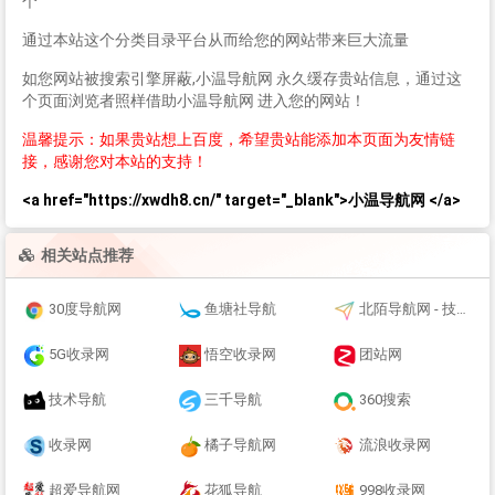
个
通过本站这个分类目录平台从而给您的网站带来巨大流量
如您网站被搜索引擎屏蔽,小温导航网 永久缓存贵站信息，通过这
个页面浏览者照样借助小温导航网 进入您的网站！
温馨提示：如果贵站想上百度，希望贵站能添加本页面为友情链
接，感谢您对本站的支持！
<a href="https://xwdh8.cn/" target="_blank">小温导航网 </a>
相关站点推荐
30度导航网
鱼塘社导航
北陌导航网 - 技术导航-上网导航-网址导航
5G收录网
悟空收录网
团站网
技术导航
三千导航
360搜索
收录网
橘子导航网
流浪收录网
超爱导航网
花狐导航
998收录网