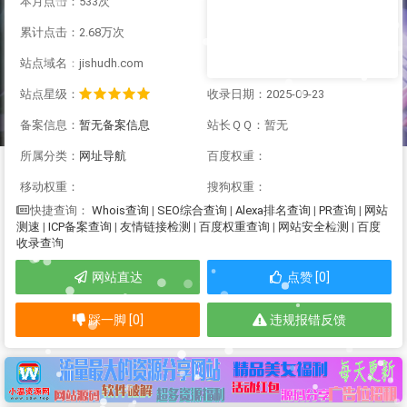
本月点击：533次
累计点击：2.68万次
站点域名：jishudh.com
站点星级：
收录日期：2025-09-23
备案信息：
暂无备案信息
站长ＱＱ：暂无
所属分类：
网址导航
百度权重：
移动权重：
搜狗权重：
Whois查询
|
SEO综合查询
|
Alexa排名查询
|
PR查询
|
网站
快捷查询：
测速
|
ICP备案查询
|
友情链接检测
|
百度权重查询
|
网站安全检测
|
百度
收录查询
网站直达
点赞 [0]
踩一脚 [0]
违规报错反馈