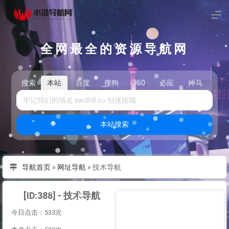
全网最全的资源导航网
搜索
本站
百度
搜狗
360
必应
神马
头
本站搜索
导航首页
»
网址导航
»
技术导航
[ID:388] - 技术导航
今日点击：533次