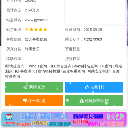
本月点击：2604次
累计点击：2.69万次
站点域名：www.jgwav.cc
站点星级：
收录日期：2025-09-28
备案信息：
暂无备案信息
站长ＱＱ：
923273303
所属分类：
聆听音乐
百度权重：
移动权重：
搜狗权重：
Whois查询
|
SEO综合查询
|
Alexa排名查询
|
PR查询
|
网站
快捷查询：
测速
|
ICP备案查询
|
友情链接检测
|
百度权重查询
|
网站安全检测
|
百度
收录查询
网站直达
点赞 [1]
踩一脚 [0]
违规报错反馈