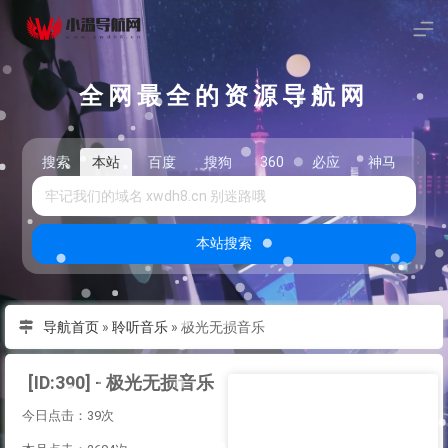
全网最全的资源导航网
搜索
本站
百度
搜狗
360
必应
神马
头
本站搜索
导航首页
»
聆听音乐
»
极光无损音乐
[ID:390] - 极光无损音乐
今日点击：39次