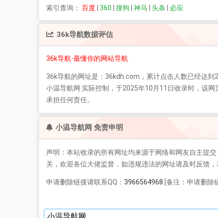
索引查询：
百度
|
360
|
搜狗
|
神马
|
头条
|
必应
36k导航
数据评估
36k导航-最懂你的网站导航
36k导航
的网址是：36kdh.com，累计点击人数已经达到2
小温导航网 实际控制，于2025年10月11日收录时
承担任何责任。
小温导航网 免责申明
声明：本站收录的所有网址均来源于网络和网友自主提交
关，欢迎各位大佬监督，如违规违法的网址请及时反馈，
申请删除链接请联系QQ：
3966564968
[备注：申请删除链