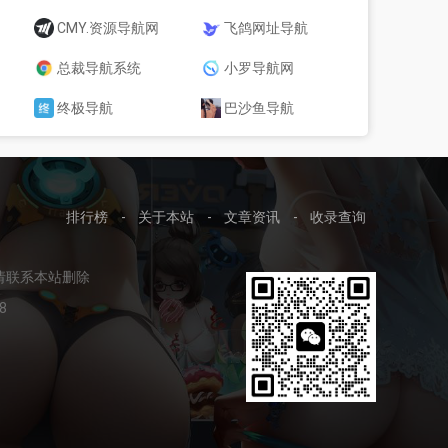
CMY.资源导航网
飞鸽网址导航
总裁导航系统
小罗导航网
终极导航
巴沙鱼导航
排行榜
-
关于本站
-
文章资讯
-
收录查询
请联系本站删除
8