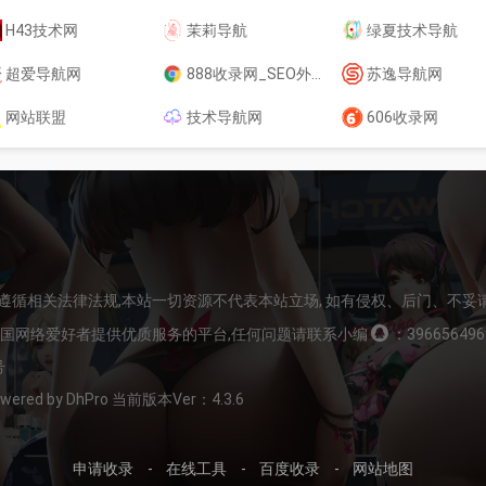
H43技术网
茉莉导航
绿夏技术导航
超爱导航网
888收录网_SEO外链大全_免费提交网站_快速收录_免费收录平台-888收录网
苏逸导航网
网站联盟
技术导航网
606收录网
请遵循相关法律法规,本站一切资源不代表本站立场, 如有侵权、后门、不妥
全国网络爱好者提供优质服务的平台,任何问题请联系小编
：396656496
号
Powered by DhPro 当前版本Ver：4.3.6
申请收录
-
在线工具
-
百度收录
-
网站地图