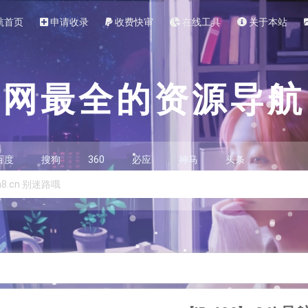
航首页
申请收录
收费快审
在线工具
关于本站
全网最全的资源导航
百度
搜狗
360
必应
神马
头条