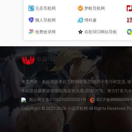
元圣导航网
梦帆导航网
懒人导航网
博科趣
免费收录网
谷歌SEO网站导航
免责声明：本站资源来自互联网收集,仅供用于学习和交流, 
本站提供最新游戏辅助,电影抢先看,QQ软件等。努力打造为
蜀公网安备51062300000001号
蜀ICP备88888888
CopyRight © 2021-2026 小温导航网 All Rights Reserved. 