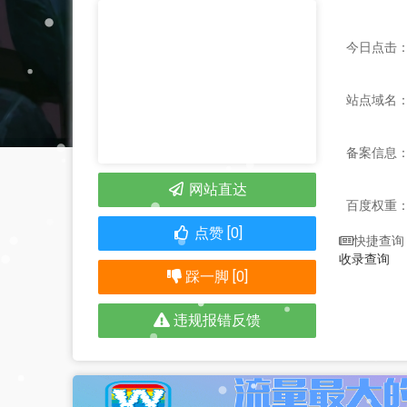
今日点击：
站点域名：3
备案信息
网站直达
百度权重
点赞 [0]
快捷查询
收录查询
踩一脚 [0]
违规报错反馈