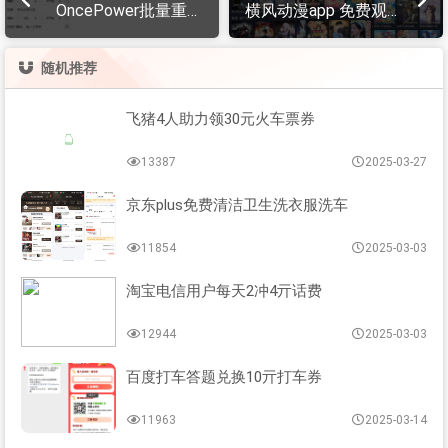
OncePower批量重命
横风动漫app 免费观
名v2.11.0绿色版
看高清画质
随机推荐
飞猪4人助力领30元火车票券
13387
2025-03-27
京东plus免费清洁卫生洗衣服洗车
11854
2025-03-03
淘宝电信用户每天2冲4亓话费
12944
2025-03-03
百度打车答题兑换10亓打车券
11963
2025-03-14