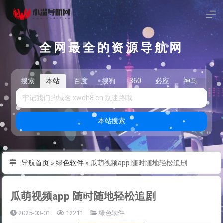
全网最全的资源导航网
搜索
本站
百度
搜狗
360
必应
神马
头
本站搜索
导航首页
»
绿色软件
»
瓜萌视频app 随时随地轻松追剧
瓜萌视频app 随时随地轻松追剧
2025-03-01
12211
绿色软件