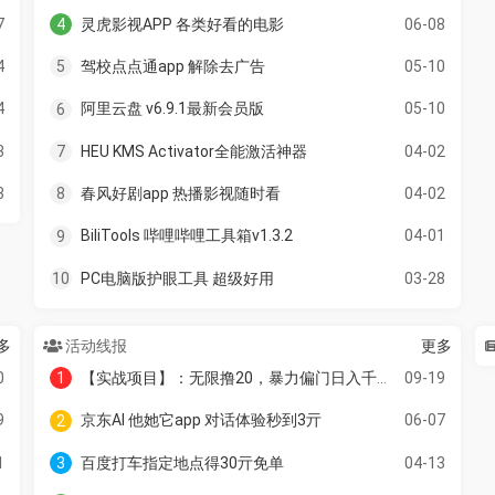
7
灵虎影视APP 各类好看的电影
06-08
4
4
驾校点点通app 解除去广告
05-10
5
4
阿里云盘 v6.9.1最新会员版
05-10
6
3
HEU KMS Activator全能激活神器
04-02
7
3
春风好剧app 热播影视随时看
04-02
8
BiliTools 哔哩哔哩工具箱v1.3.2
04-01
9
PC电脑版护眼工具 超级好用
03-28
10
多
活动线报
更多
0
【实战项目】：无限撸20，暴力偏门日入千元，附视频教程
09-19
1
9
京东AI 他她它app 对话体验秒到3亓
06-07
2
1
百度打车指定地点得30亓免单
04-13
3