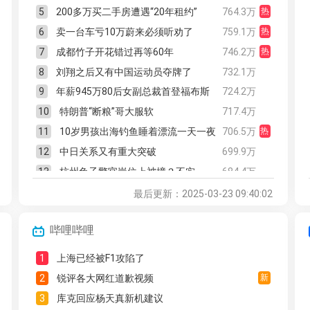
5
200多万买二手房遭遇“20年租约”
764.3万
热
6
卖一台车亏10万蔚来必须听劝了
759.1万
热
7
成都竹子开花错过再等60年
746.2万
热
8
刘翔之后又有中国运动员夺牌了
732.1万
9
年薪945万80后女副总裁首登福布斯
724.2万
10
特朗普“断粮”哥大服软
717.4万
11
10岁男孩出海钓鱼睡着漂流一天一夜
706.5万
热
12
中日关系又有重大突破
699.9万
13
杭州兔子警官岗位上被撞？不实
684.4万
14
轿车撞路墩自燃的哥和乘客救出4人
674.5万
最后更新：2025-03-23 09:40:02
15
日本年进口云南咖啡生豆超900吨
660.5万
哔哩哔哩
16
胜利油田探明超亿吨页岩油储量
654.6万
17
“大西方”已死中日韩关系会重启吗
643.5万
1
上海已经被F1攻陷了
18
拼多多：没考好的优等生仍旧被偏爱
632.4万
2
锐评各大网红道歉视频
新
19
AI换脸拟声深度伪造的迷局何时能解
628.3万
3
库克回应杨天真新机建议