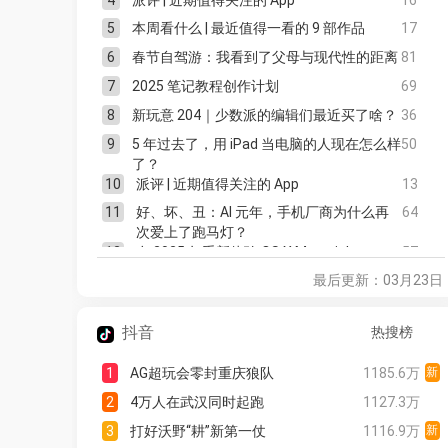
5
本周看什么 | 最近值得一看的 9 部作品
17
6
春节自驾游：我看到了父母与现代性的距离
81
7
2025 笔记教程创作计划
69
8
新玩意 204｜少数派的编辑们最近买了啥？
36
9
5 年过去了，用 iPad 当电脑的人现在怎么样
50
了？
10
派评 | 近期值得关注的 App
13
11
好、坏、丑：AI 元年，手机厂商为什么再
64
次爱上了跑马灯？
12
在 2025 年重新体验 OS X Mavericks
57
最后更新：03月23日
13
新玩意 · 特别篇 | 开工大半个月，这些是我
46
们的办公好「搭子」
14
为了能更好地看电视，我把树莓派改造成
37
抖音
热搜榜
了电视盒子
15
最便宜的入门款，也有意料外的惊喜：
40
1
AG超玩会零封重庆狼队
1185.6万
新
iPhone 16e 首发体验
16
发售前的最终打磨，请看这份 GAMEBABY
35
2
4万人在武汉同时起跑
1127.3万
内测报告
3
打好沃野“耕”新第一仗
1116.9万
新
17
派评 | 近期值得关注的 App
19