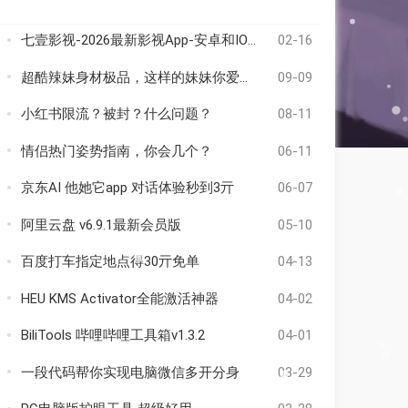
七壹影视-2026最新影视App-安卓和IOS-免费在线观看
02-16
超酷辣妹身材极品，这样的妹妹你爱了吗
09-09
小红书限流？被封？什么问题？
08-11
情侣热门姿势指南，你会几个？
06-11
京东AI 他她它app 对话体验秒到3亓
06-07
阿里云盘 v6.9.1最新会员版
05-10
百度打车指定地点得30亓免单
04-13
HEU KMS Activator全能激活神器
04-02
BiliTools 哔哩哔哩工具箱v1.3.2
04-01
一段代码帮你实现电脑微信多开分身
03-29