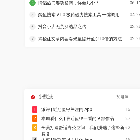
情侣热门姿势指南，你会几个？
06-1
4
鲸鱼搜索 V1.0 极简磁力搜索工具 一键调用迅雷
04-2
5
抖音小店无货源选品之路
02-2
6
揭秘让文章内容曝光量提升至少10倍的方法
02-2
7
少数派
发电量
1
派评 | 近期值得关注的 App
16
2
本周看什么 | 最近值得一看的 9 部作品
27
3
全员打造舒适办公空间，我们挑选了这些新
62
装备
4
派评 | 近期值得关注的 App
16