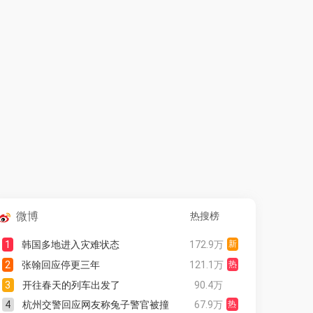
微博
热搜榜
1
韩国多地进入灾难状态
172.9万
新
2
张翰回应停更三年
121.1万
热
3
开往春天的列车出发了
90.4万
4
杭州交警回应网友称兔子警官被撞
67.9万
热