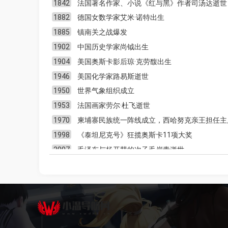
1842
法国著名作家、小说《红与黑》作者司汤达逝世
20
F1中国大奖赛皮亚斯特里夺杆
829.7万
新
31
致曾经智能手机百花齐放的时代
111
1882
德国女数学家艾米·诺特出生
21
中国女子冰壶进世锦赛四强
825.1万
新
32
不要停止思考：聊聊 DeepSeek 对教育领
172
1885
镇南关之战爆发
域的影响
22
下周暖热程度还将加码
785.7万
新
1902
中国历史学家尚钺出生
33
新玩意 202｜少数派的编辑们最近买了啥？
25
23
徐艺洋不愧是女团出来的
784.1万
1904
美国奥斯卡影后琼·克劳馥出生
34
从理论到实践：我的 2024 小红书商业观
133
24
梁小静跑出个人最佳成绩
783万
新
察报告
1946
美国化学家路易斯逝世
35
从「阅后即焚」到「学以致用」：简谈
176
25
凯伦威尔逊晋级决赛
781.6万
1950
世界气象组织成立
I.N.F.O 读书法
26
嘘国王在冬眠大结局真美好
779.9万
新
36
派评 | 近期值得关注的 App
15
1953
法国画家劳尔·杜飞逝世
27
单手公主抱易如反掌
778.2万
37
2024 年终盘点：产品、品牌、好内容一锅
17
1970
柬埔寨民族统一阵线成立，西哈努克亲王担任主
烩
28
雁回时这个剧情我先期待上了
777.7万
新
1998
《泰坦尼克号》狂揽奥斯卡11项大奖
38
辞旧岁迎新春，好吃、好看、好用的年货
21
29
抓手绢舞蹈挑战
776.9万
你都买了啥？
2007
毛泽东与杨开慧的次子毛岸青逝世
30
给你们bang出一只小猫
776.4万
39
深入《无边记》：一种革命性的知识管理
76
体系
31
杭州交警辟谣“兔子警官”被撞
775.9万
40
年度计划完不成，可能是好事
93
32
庄寒雁傅云夕神之对视
774.5万
热
33
白鹿北上复古文艺大片
774.5万
34
和王蓉一起哎呀
773.6万