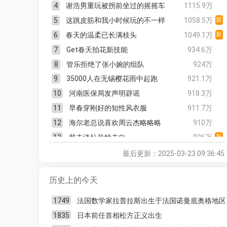
4
谢浩男重玩被拐前坐过的摇摇车
1115.9万
18
Obsidian 商用免费，我是如何用它搭建团
66
5
这跳皮筋和我小时候玩的不一样
1058.5万
新
队知识库的？
19
本周看什么 | 最近值得一看的 9 部作品
21
6
春天的温柔已长满枝头
1049.1万
新
20
新玩意 203｜少数派的编辑们最近买了啥？
29
7
Get春天拍花新技能
934.6万
21
「取舍有道」，我的小鹏 MONA M03 体验
46
8
管乐拒绝了张小婉的组队
924万
分享
9
35000人在无锡樱花雨中起跑
921.1万
22
派评 | 近期值得关注的 App
13
10
河南医保局发声明辟谣
918.3万
23
物念 2.0：追踪物品价值，给你的购物欲戴
80
上口罩
11
早春穿刚好的知性风衣服
911.7万
24
本周看什么 | 最近值得一看的 8 部作品
9
12
海尔老总说喜欢周云杰略略略
910万
25
为了提升自己的实用英语，我开发了这款
82
13
戴夫谈杜兰特去向
906万
新
软件
26
让 AI 长在脑子上：不是想得更久，而是试
252
14
灵梦战胜鸭梨夺得抖王杯总冠军
904.6万
新
最后更新：2025-03-23 09:36:45
得更多
15
2025无锡马拉松
883.4万
27
不算成熟但方向对了：我的雷鸟 V3 使用体
24
历史上的今天
16
演员高英去世
880.1万
验
28
派评 | 近期值得关注的 App
18
17
孙颖莎：输球也是比赛的一部分
862.1万
1749
法国数学家拉普拉斯出生于法国诺曼底奥格地区
29
与其重复「新年计划」的失败，不如反思
72
18
马龙王楚钦3:0杨硕袁励岑
844.8万
新
1835
日本前任首相松方正义出生
「新年目标」是否恰当
19
森林狼老将首发为自闭症儿子圆梦
835.6万
新
30
本周看什么 | 最近值得一看的 8 部作品
19