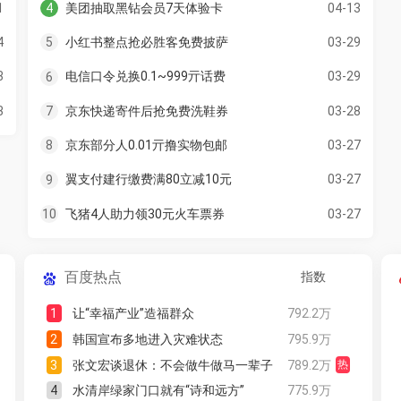
1
美团抽取黑钻会员7天体验卡
04-13
4
4
小红书整点抢必胜客免费披萨
03-29
5
3
电信口令兑换0.1~999亓话费
03-29
6
3
京东快递寄件后抢免费洗鞋券
03-28
7
京东部分人0.01亓撸实物包邮
03-27
8
翼支付建行缴费满80立减10元
03-27
9
飞猪4人助力领30元火车票券
03-27
10
百度热点
指数
1
让“幸福产业”造福群众
792.2万
2
韩国宣布多地进入灾难状态
795.9万
3
张文宏谈退休：不会做牛做马一辈子
789.2万
热
4
水清岸绿家门口就有“诗和远方”
775.9万