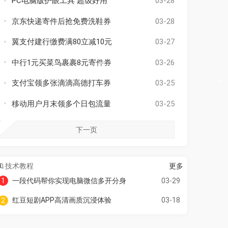
PC电脑版护眼工具 超级好用
03-28
京东快递寄件后抢免费洗鞋券
03-28
翼支付建行缴费满80立减10元
03-27
中行1元买菜鸟裹裹8元寄件券
03-26
支付宝领多张滴滴高德打车券
03-25
移动用户月末领多个日包流量
03-25
下一页
技术教程
更多
一段代码帮你实现电脑微信多开分身
03-29
1
红豆短剧APP高清画质沉浸体验
03-18
2