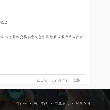
11
武汉4男子盗拆12座高压电塔，以废钢价
72万
新
36
警方回应男孩海钓从陵水漂流到三亚
13.9万
新
格卖出获利53万，这是怎么做到的？他
37
白鹿这段看得我鼻子一酸
12.6万
们将被判处何种刑罚？
12
如何评价文斯卡特和乔老爷子的滞空？
70万
热
38
教师专用DeepSeek备课指令
12.6万
 鸣吠
13
贾母、凤姐、宝玉待黛玉很好，为什么她
69万
热
39
上百万买的藏品只有一件是真品
12.2万
还感觉“风刀霜剑严相逼”？
40
周末的武汉人流量红成了中国结
11.8万
14
好不容易归化了塞尔吉尼奥，为何国足踢
69万
热
冠笄 出行 开市 交易 会亲友 教牛马 除服 成服 启钻 安葬 移
沙特，伊万科维奇一分钟都不让他上?
41
今天歼10首飞成功27周年
11.5万
15
儿歌究竟在小朋友的成长中起到了什么作
58万
热
42
汪苏泷鸟巢场不可复制
11万
用？是小朋友的成长「必需品」吗？
16
按理说机械硬盘和固态硬盘使用得当寿命
57万
热
43
刘翔之后又有中国运动员夺牌了
10.9万
几乎一样长，但为什么网上传言机械硬盘
44
夏以昼日卡
10万
新
更容易坏？
45
全款140万买到230平房子
9.3万
17
猫咪为啥会陪人睡一晚上呢？
53万
热
46
武汉马拉松
9.3万
18
为什么司马这一姓氏现在这么少见呢？
53万
热
乙巳蛇年 己卯月 辛卯日 星期日
47
时代少年团cos短剧男主路透
9.1万
新
19
波士顿动力展示人形机器人 Atlas 新技
52万
热
能，能跑步、爬行、翻筋斗，如何评价该
48
美一公园内口角变枪战
9万
新
功能？有哪些应用场景？
49
自己在家晒的橘子皮算陈皮吗
8.6万
20
第 65 个「世界气象日」，如果让你创作
52万
热
一个与气候有关的故事，你会怎样写？有
50
无锡马拉松
8.6万
排行榜
-
关于本站
-
文章资讯
-
收录查询
哪些精彩的脑洞？