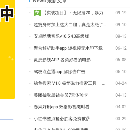
News 最新文章
【实战项目】：无限撸20，暴力偏门日入千元，附视频教程
09-19
超赞身材加上这大白腿，真是太绝了！！！
09-10
安卓酷我音乐v10.5.4.3高级版
08-13
聚合解析助手app 短视频无水印下载
06-12
灵虎影视APP 各类好看的电影
06-08
驾校点点通app 解除去广告
05-10
鲸鱼搜索 V1.0 极简磁力搜索工具 一键调用迅雷
04-24
美团抽取黑钻会员7天体验卡
04-13
春风好剧app 热播影视随时看
04-02
小红书整点抢必胜客免费披萨
03-29