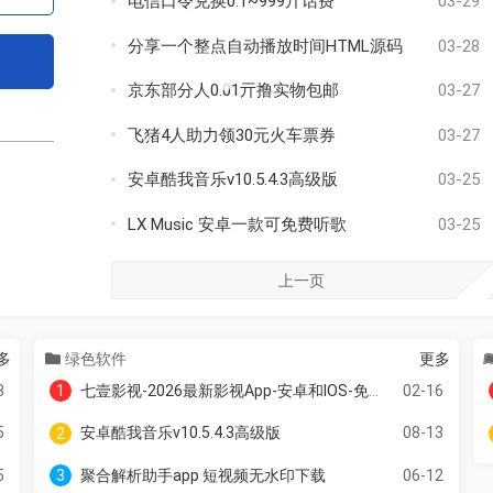
电信口令兑换0.1~999亓话费
03-29
分享一个整点自动播放时间HTML源码
03-28
京东部分人0.01亓撸实物包邮
03-27
飞猪4人助力领30元火车票券
03-27
安卓酷我音乐v10.5.4.3高级版
03-25
LX Music 安卓一款可免费听歌
03-25
上一页
多
绿色软件
更多
8
七壹影视-2026最新影视App-安卓和IOS-免费在线观看
02-16
1
5
安卓酷我音乐v10.5.4.3高级版
08-13
2
5
聚合解析助手app 短视频无水印下载
06-12
3