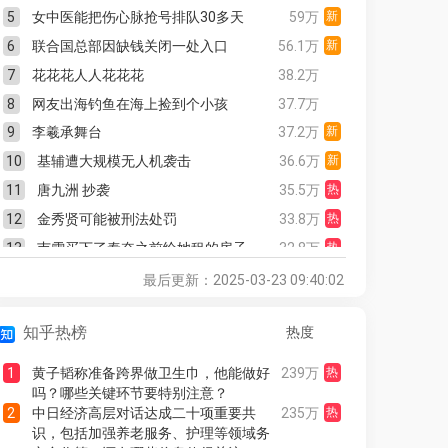
5
女中医能把伤心脉抢号排队30多天
59万
新
6
联合国总部因缺钱关闭一处入口
56.1万
新
7
花花花人人花花花
38.2万
8
网友出海钓鱼在海上捡到个小孩
37.7万
9
李羲承舞台
37.2万
新
10
基辅遭大规模无人机袭击
36.6万
新
11
唐九洲 抄袭
35.5万
热
12
金秀贤可能被刑法处罚
33.8万
热
13
韦雪买下了秦奋之前给她租的房子
32.8万
热
14
背头还得是张柏芝
32.6万
新
最后更新：2025-03-23 09:40:02
15
这次错过竹子开花要再等60年
32.4万
新
知乎热榜
热度
16
日本连锁店承认味噌汤中混入老鼠尸体
32.3万
17
石矶娘娘来hi6了
26.5万
1
黄子韬称准备跨界做卫生巾，他能做好
239万
热
18
曝金秀贤超越N号房新料提示
25.3万
吗？哪些关键环节要特别注意？
2
中日经济高层对话达成二十项重要共
235万
热
19
孙俪把老师打成老公
25.2万
新
识，包括加强养老服务、护理等领域务