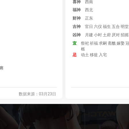
喜神
西南
36
佟丽娅新身份正式官宣
453.9万
热
20
张玉安揭秘韩娱工业内幕
福神
西北
37
工作人员回应陶俑撞脸奥特曼
445.3万
财神
正东
38
约8%的人经历过鬼压床
437.4万
热
吉神
官日 六仪 福生 五合 明堂
39
3名00后非法套现近10万警方已介入
426.9万
凶神
月建 小时 土府 厌对 招摇
40
日本连锁店承认味噌汤中有老鼠尸体
412.2万
宜
祭祀 祈福 求嗣 斋醮 嫁娶 
41
郑恺苗苗新别墅大到找人都要打电话
409.8万
柩
42
白宫官员透露关税内部磋商细节
395.5万
忌
动土 移徙 入宅
43
中日经济高层对话达成20项重要共识
385.5万
席
44
人人人F1人人人
371万
45
蓝莓盆栽火了一个月成交超百万盆
365万
46
耗时10年才拍成的“变装”视频
354.2万
数据来源：03月23日
47
复旦生回应退学摆摊卖土豆泥
343.6万
48
半个娱乐圈齐聚上海F1
339.7万
49
42岁尤文少帅下课获2000万解约金
327.3万
50
俄乌停火变罗生门“黑锅”谁来背
319.8万
51
台湾老兵收到山东馒头开心得像孩子
310万