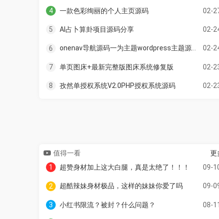
一款色彩绚丽的个人主页源码
02-2
4
AI占卜算卦项目源码分享
02-2
5
onenav导航源码一为主题wordpress主题源码手机平板自适应 学习版
02-2
6
单页图床+最新完整版图床系统修复版
02-2
7
孜然单授权系统V2.0PHP授权系统源码
02-2
8
值得一看
更
超赞身材加上这大白腿，真是太绝了！！！
09-1
1
超酷辣妹身材极品，这样的妹妹你爱了吗
09-0
2
小红书限流？被封？什么问题？
08-1
3