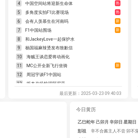
20
联合国总部因缺钱关闭一处入口
610.2万
4
中国空间站将迎新生命体
热
21
美商：高关税无法阻止我从中国订货
609.1万
5
多角度实拍F1比赛现场
热
22
西江梧州段被投放电池？官方回应
596.3万
6
会有人羡慕生在河南吗
新
23
省纪委书记披露：10人主动投案
584.5万
7
F1中国站围场
新
24
一年内11家企业被踢出国家集采
571.3万
8
和JackeyLove一起保护水
25
00后利用漏洞盗刷金豆非法套现10万
561.1万
9
杨国福麻辣烫发布致歉信
26
马景涛发视频怀旧被网友拆台
555.8万
10
海贼王谈恋爱将动画化
27
化工企业称15天内勿食用当地水源
546.4万
11
MC公开全新飞行坐骑
新
28
泽连斯基在前线掩体中听取汇报
532.3万
12
周冠宇谈F1中国站
29
小学二年级男孩写字堪比打印机
520.9万
13
坂本片场惊现阿尼亚
30
《人民的名义》演员高英去世
514.7万
热
14
大祥哥投资被骗千万
最后更新：2025-03-23 09:40:03
31
塞尔维亚副总理向绍伊古“承认错误”
509.3万
15
著名演员高英逝世
32
日本议员拿731史料批政府欺瞒罪行
492.3万
今日黄历
16
内娱315事件
33
官方通报槟榔树被清理引农民不满
482.2万
17
EDG BLG
热
乙巳蛇年 己卯月 辛卯日
星期日
34
陈赫爆改沉赫
475.5万
18
暴雪创始人入驻B站
彭祖
辛不合酱主人不尝 卯不
35
以军22日对黎各地袭击造成7死40伤
464.1万
19
LG杯决赛事件回望
新