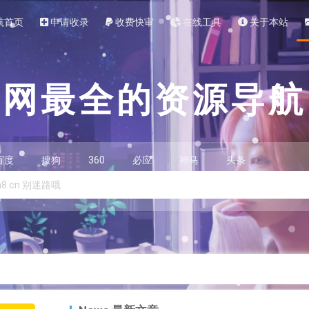
航首页
申请收录
收费快审
在线工具
关于本站
全网最全的资源导航
百度
搜狗
360
必应
神马
头条