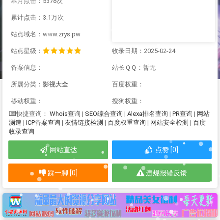
本月点击：5378次
累计点击：3.1万次
站点域名：www.zrys.pw
站点星级：
收录日期：2025-02-24
备案信息：
站长ＱＱ：暂无
所属分类：
影视大全
百度权重：
移动权重：
搜狗权重：
Whois查询
|
SEO综合查询
|
Alexa排名查询
|
PR查询
|
网站
快捷查询：
测速
|
ICP备案查询
|
友情链接检测
|
百度权重查询
|
网站安全检测
|
百度
收录查询
网站直达
点赞 [0]
踩一脚 [0]
违规报错反馈