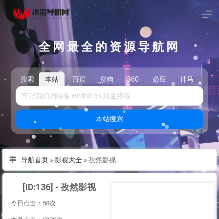
全网最全的资源导航网
搜索
本站
百度
搜狗
360
必应
神马
头
本站搜索
导航首页
»
影视大全
»
孜然影视
[ID:136] - 孜然影视
今日点击：58次