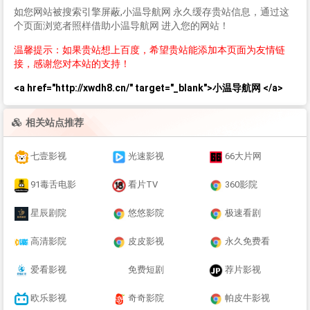
如您网站被搜索引擎屏蔽,小温导航网 永久缓存贵站信息，通过这
个页面浏览者照样借助小温导航网 进入您的网站！
温馨提示：如果贵站想上百度，希望贵站能添加本页面为友情链
接，感谢您对本站的支持！
<a href="http://xwdh8.cn/" target="_blank">小温导航网 </a>
相关站点推荐
七壹影视
光速影视
66大片网
91毒舌电影
看片TV
360影院
星辰剧院
悠悠影院
极速看剧
高清影院
皮皮影视
永久免费看
爱看影视
免费短剧
荐片影视
欧乐影视
奇奇影院
帕皮牛影视