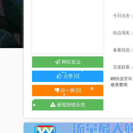
今日点击：
站点域名：jh
备案信息
网站直达
百度权重
点赞 [0]
快捷查询
收录查询
踩一脚 [0]
违规报错反馈