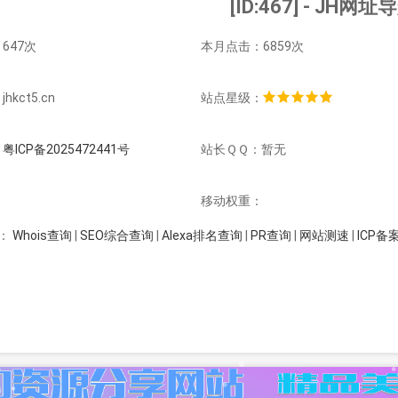
[ID:467] - JH网址
647次
本月点击：6859次
kct5.cn
站点星级：
：
粤ICP备2025472441号
站长ＱＱ：暂无
：
移动权重：
Whois查询
|
SEO综合查询
|
Alexa排名查询
|
PR查询
|
网站测速
|
ICP备
：