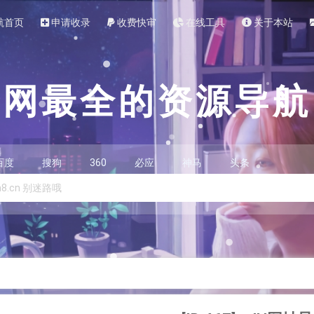
航首页
申请收录
收费快审
在线工具
关于本站
全网最全的资源导航
百度
搜狗
360
必应
神马
头条