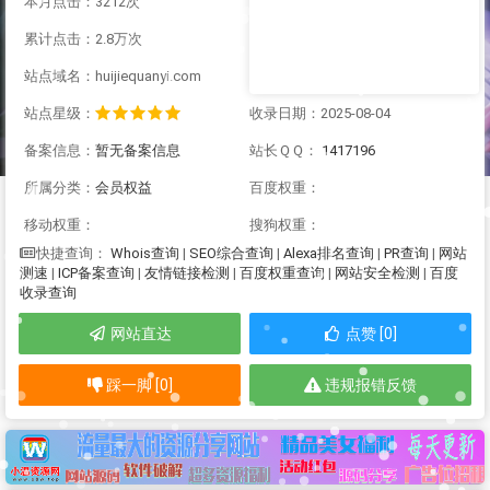
本月点击：3212次
累计点击：2.8万次
站点域名：huijiequanyi.com
站点星级：
收录日期：2025-08-04
备案信息：
暂无备案信息
站长ＱＱ：
1417196
所属分类：
会员权益
百度权重：
移动权重：
搜狗权重：
Whois查询
|
SEO综合查询
|
Alexa排名查询
|
PR查询
|
网站
快捷查询：
测速
|
ICP备案查询
|
友情链接检测
|
百度权重查询
|
网站安全检测
|
百度
收录查询
网站直达
点赞 [0]
踩一脚 [0]
违规报错反馈