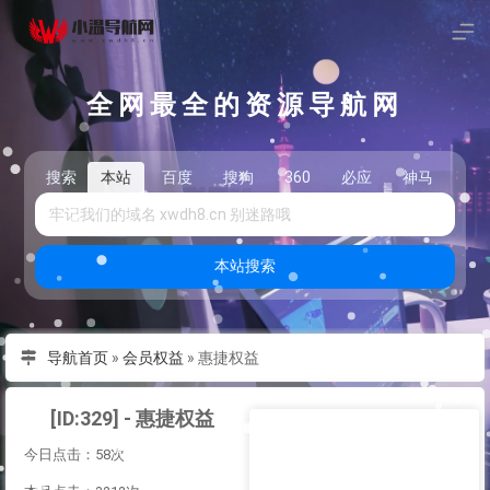
全网最全的资源导航网
搜索
本站
百度
搜狗
360
必应
神马
头
本站搜索
导航首页
»
会员权益
»
惠捷权益
[ID:329] - 惠捷权益
今日点击：58次