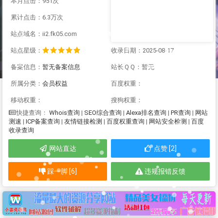
本月点击：951次
累计点击：6.3万次
站点域名：ii2.fk05.com
站点星级：
收录日期：2025-08-17
备案信息：
暂无备案信息
站长ＱＱ：暂无
所属分类：
会员权益
百度权重：
移动权重：
搜狗权重：
Whois查询
|
SEO综合查询
|
Alexa排名查询
|
PR查询
|
网站
快捷查询：
测速
|
ICP备案查询
|
友情链接检测
|
百度权重查询
|
网站安全检测
|
百度
收录查询
网站直达
点赞 [2]
踩一脚 [6]
违规报错反馈