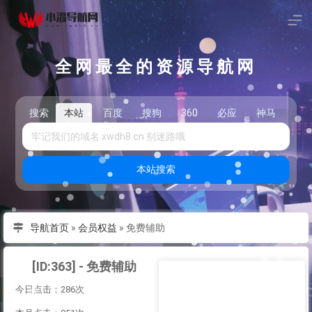
全网最全的资源导航网
搜索
本站
百度
搜狗
360
必应
神马
头
本站搜索
导航首页
»
会员权益
»
免费辅助
[ID:363] - 免费辅助
今日点击：286次