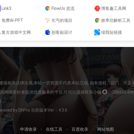
Link3
FlowUs 息流
博客趣工具网
免费AI-PPT
乞丐的项目
效率坊解析工具
复古游戏中文网
创客贴设计
缩我短链接
请遵循相关法律法规,本站一切资源不代表本站立场, 如有侵权、后门、不妥
全国网络爱好者提供优质服务的平台,任何问题请联系小编
：396656496
号
Powered by DhPro 当前版本Ver：4.3.6
申请收录
-
在线工具
-
百度收录
-
网站地图