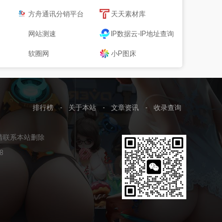
方舟通讯分销平台
天天素材库
网站测速
IP数据云-IP地址查询
软圈网
小P图床
排行榜
-
关于本站
-
文章资讯
-
收录查询
请联系本站删除
8