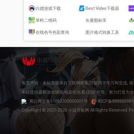
白嫖游戏下载
Best Video下载器
草料二维码
矢量图标库
在线色号色彩查询
图片格式转换工具
免责声明：本站资源来自互联网收集,仅供用于学习和交流, 
本站提供最新游戏辅助,电影抢先看,QQ软件等。努力打造为
蜀公网安备51062300000001号
蜀ICP备88888888
CopyRight © 2021-2026 小温导航网 All Rights Reserved. 