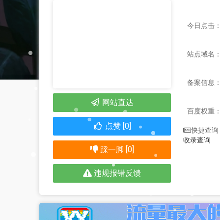
今日点击：
站点域名：m
备案信息
网站直达
百度权重
点赞 [0]
快捷查询
收录查询
踩一脚 [0]
违规报错反馈