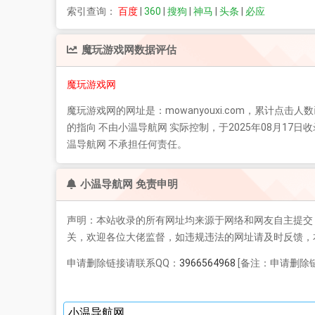
索引查询：
百度
|
360
|
搜狗
|
神马
|
头条
|
必应
魔玩游戏网
数据评估
魔玩游戏网
魔玩游戏网
的网址是：mowanyouxi.com，累计点击人
的指向 不由小温导航网 实际控制，于2025年08月
温导航网 不承担任何责任。
小温导航网 免责申明
声明：本站收录的所有网址均来源于网络和网友自主提交
关，欢迎各位大佬监督，如违规违法的网址请及时反馈，
申请删除链接请联系QQ：
3966564968
[备注：申请删除链