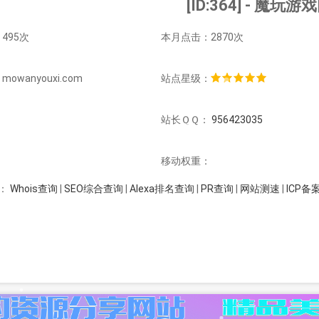
[ID:364] - 魔玩游
495次
本月点击：2870次
owanyouxi.com
站点星级：
：
站长ＱＱ：
956423035
：
移动权重：
Whois查询
|
SEO综合查询
|
Alexa排名查询
|
PR查询
|
网站测速
|
ICP备
：