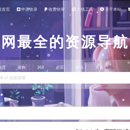
航首页
申请收录
收费快审
在线工具
关于本站
全网最全的资源导航
百度
搜狗
360
必应
神马
头条