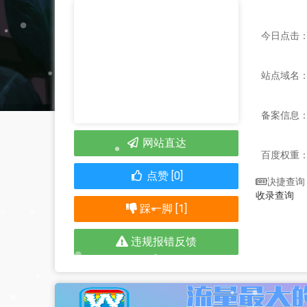
今日点击：
站点域名：p
备案信息
网站直达
百度权重
点赞 [0]
快捷查询
收录查询
踩一脚 [1]
违规报错反馈