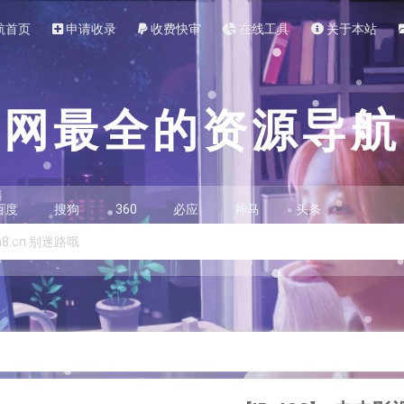
航首页
申请收录
收费快审
在线工具
关于本站
全网最全的资源导航
百度
搜狗
360
必应
神马
头条