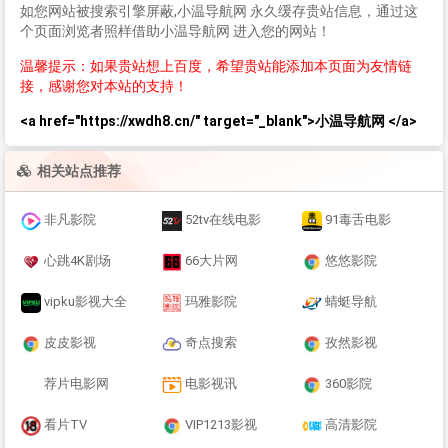
如您网站被搜索引擎屏蔽,小温导航网 永久缓存贵站信息，通过这
个页面浏览者照样借助小温导航网 进入您的网站！
温馨提示：如果贵站想上百度，希望贵站能添加本页面为友情链
接，感谢您对本站的支持！
<a href="https://xwdh8.cn/" target="_blank">小温导航网 </a>
相关站点推荐
非凡影院
52tv在线电影
91毒舌电影
心跳4K剧场
66大片网
悠悠影院
vipku影视大全
玛雅影院
蜻蜓导航
皮皮影视
奇点搜索
孜然影视
荐片电影网
电影视讯
360影院
看片TV
VIP1213影视
高清影院