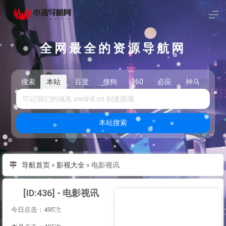
全网最全的资源导航网
搜索
本站
百度
搜狗
360
必应
神马
头
本站搜索
导航首页
»
影视大全
»
电影视讯
[ID:436] - 电影视讯
今日点击：495次