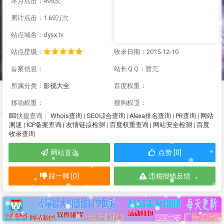
本月点击：495次
累计点击：1.69万次
站点域名：dysx.tv
站点星级：
收录日期：2025-12-10
备案信息：
站长ＱＱ：暂无
所属分类：
影视大全
百度权重：
移动权重：
搜狗权重：
Whois查询
|
SEO综合查询
|
Alexa排名查询
|
PR查询
|
网站
快捷查询：
测速
|
ICP备案查询
|
友情链接检测
|
百度权重查询
|
网站安全检测
|
百度
收录查询
网站直达
点赞 [0]
踩一脚 [0]
违规报错反馈