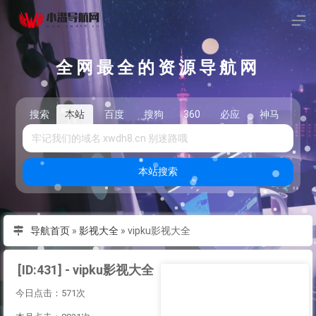
全网最全的资源导航网
搜索
本站
百度
搜狗
360
必应
神马
头
本站搜索
导航首页
»
影视大全
»
vipku影视大全
[ID:431] - vipku影视大全
今日点击：571次