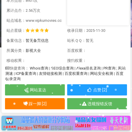
本月点击：8931次
累计点击：2.56万次
站点域名：www.vipkumovies.cc
站点星级：
收录日期：2025-11-30
备案信息：
暂无备案信息
站长ＱＱ：暂无
所属分类：
影视大全
百度权重：
移动权重：
搜狗权重：
Whois查询
|
SEO综合查询
|
Alexa排名查询
|
PR查询
|
网站
快捷查询：
测速
|
ICP备案查询
|
友情链接检测
|
百度权重查询
|
网站安全检测
|
百度
收录查询
网站直达
点赞 [2]
踩一脚 [2]
违规报错反馈