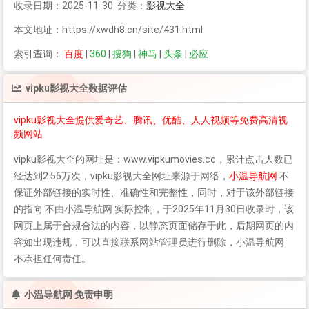
收录日期：2025-11-30 分类：
影视大全
本文地址：https://xwdh8.cn/site/431.html
索引查询：
百度
|
360
|
搜狗
|
神马
|
头条
|
必应
vipku影视大全
数据评估
vipku影视大全提供爱奇艺、腾讯、优酷、人人视频等免费高清视
频网站
vipku影视大全
的网址是：www.vipkumovies.cc，累计点击人数已
经达到2.56万次，
vipku影视大全
网址来源于网络，
小温导航网
不
保证外部链接的实时性、准确性和完整性，同时，对于该外部链接
的指向 不由小温导航网 实际控制，于2025年11月30日收录时，该
网页上属于合规合法的内容，以静态页面储存于此，后期网页的内
容如出现违规，可以直接联系网站管理员进行删除，小温导航网
不承担任何责任。
小温导航网 免责申明