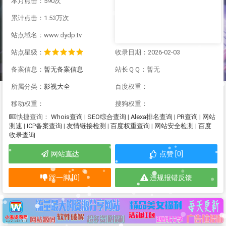
本月点击：590次
累计点击：1.53万次
站点域名：www.dydp.tv
站点星级：
收录日期：2026-02-03
备案信息：
暂无备案信息
站长ＱＱ：暂无
所属分类：
影视大全
百度权重：
移动权重：
搜狗权重：
Whois查询
|
SEO综合查询
|
Alexa排名查询
|
PR查询
|
网站
快捷查询：
测速
|
ICP备案查询
|
友情链接检测
|
百度权重查询
|
网站安全检测
|
百度
收录查询
网站直达
点赞 [0]
踩一脚 [0]
违规报错反馈