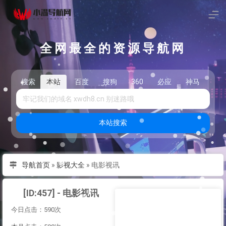
全网最全的资源导航网
搜索
本站
百度
搜狗
360
必应
神马
头
本站搜索
导航首页
»
影视大全
»
电影视讯
[ID:457] - 电影视讯
今日点击：590次