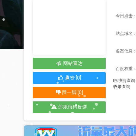
今日点击：
站点域名：ww
备案信息
网站直达
百度权重
点赞 [0]
快捷查询
收录查询
踩一脚 [0]
违规报错反馈