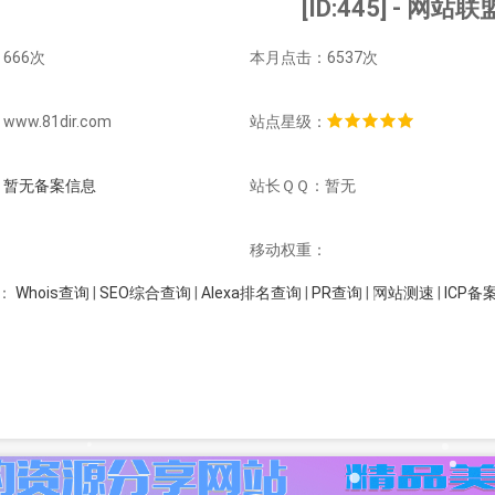
[ID:445] - 网站联
666次
本月点击：6537次
w.81dir.com
站点星级：
：
暂无备案信息
站长ＱＱ：暂无
：
移动权重：
Whois查询
|
SEO综合查询
|
Alexa排名查询
|
PR查询
|
网站测速
|
ICP备
：