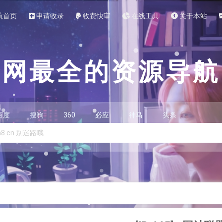
航首页
申请收录
收费快审
在线工具
关于本站
全网最全的资源导航
百度
搜狗
360
必应
神马
头条