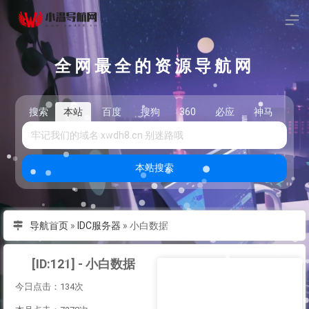
全网最全的资源导航网
搜索
本站
百度
搜狗
360
必应
神马
头
本站搜索
导航首页
»
IDC服务器
»
小白数据
[ID:121] - 小白数据
今日点击：134次