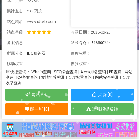
本月点击：7278次
累计点击：2.66万次
站点域名：www.idcxb.com
站点星级：
收录日期：2025-02-23
备案信息：
站长ＱＱ：
516800734
所属分类：
IDC服务器
百度权重：
移动权重：
搜狗权重：
Whois查询
|
SEO综合查询
|
Alexa排名查询
|
PR查询
|
网站
快捷查询：
测速
|
ICP备案查询
|
友情链接检测
|
百度权重查询
|
网站安全检测
|
百度
收录查询
网站直达
点赞 [0]
踩一脚 [0]
违规报错反馈