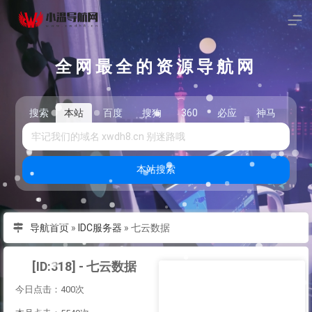
全网最全的资源导航网
搜索
本站
百度
搜狗
360
必应
神马
头
本站搜索
导航首页
»
IDC服务器
»
七云数据
[ID:318] - 七云数据
今日点击：400次