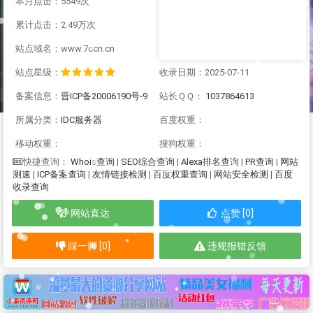
本月点击：5549次
累计点击：2.49万次
站点域名：www.7ccn.cn
站点星级：
收录日期：2025-07-11
备案信息：
晋ICP备20006190号-9
站长ＱＱ：
1037864613
所属分类：
IDC服务器
百度权重：
移动权重：
搜狗权重：
Whois查询
|
SEO综合查询
|
Alexa排名查询
|
PR查询
|
网站
快捷查询：
测速
|
ICP备案查询
|
友情链接检测
|
百度权重查询
|
网站安全检测
|
百度
收录查询
网站直达
点赞 [0]
踩一脚 [0]
违规报错反馈