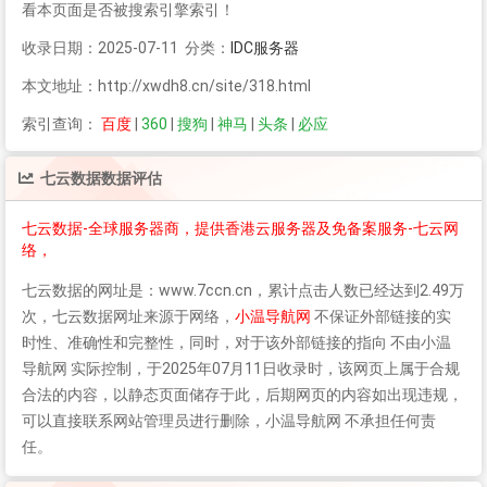
看本页面是否被搜索引擎索引！
收录日期：2025-07-11 分类：
IDC服务器
本文地址：http://xwdh8.cn/site/318.html
索引查询：
百度
|
360
|
搜狗
|
神马
|
头条
|
必应
七云数据
数据评估
七云数据-全球服务器商，提供香港云服务器及免备案服务-七云网
络，
七云数据
的网址是：www.7ccn.cn，累计点击人数已经达到2.49万
次，
七云数据
网址来源于网络，
小温导航网
不保证外部链接的实
时性、准确性和完整性，同时，对于该外部链接的指向 不由小温
导航网 实际控制，于2025年07月11日收录时，该网页上属于合规
合法的内容，以静态页面储存于此，后期网页的内容如出现违规，
可以直接联系网站管理员进行删除，小温导航网 不承担任何责
任。