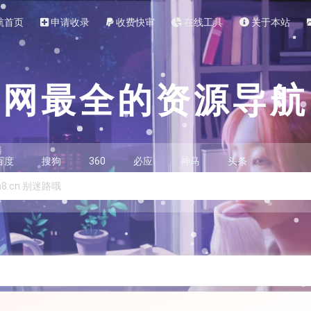
航首页
申请收录
收费快审
在线工具
关于本站
全网最全的资源导航
百度
搜狗
360
必应
神马
头条