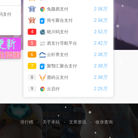
2.58万
兔颜易支付
码支付
2.58万
简兮聚合支付
2.52万
4
晓川码支付
2.42万
5
易支付导航平台
2.38万
6
云轩界支付
2.38万
7
聚鄂汇聚合支付
2.38万
8
鹿屿云支付
2.25万
9
云启付
排行榜
-
关于本站
-
文章资讯
-
收录查询