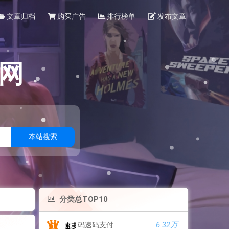
文章归档
购买广告
排行榜单
发布文章
网
本站搜索
分类总TOP10
6.32万
码速码支付