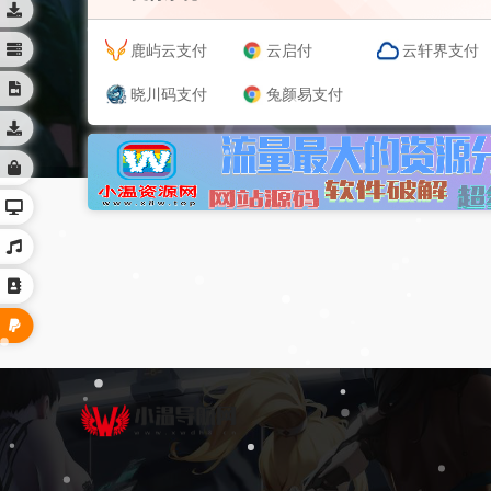
鹿屿云支付
云启付
云轩界支付
晓川码支付
兔颜易支付