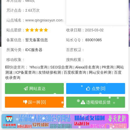
本月点击：685次
累计点击：2.63万次
站点域名：www.qingniaoyun.com
站点星级：
收录日期：2025-03-02
备案信息：
暂无备案信息
站长ＱＱ：
83001085
所属分类：
IDC服务器
百度权重：
移动权重：
搜狗权重：
Whois查询
|
SEO综合查询
|
Alexa排名查询
|
PR查询
|
网站
快捷查询：
测速
|
ICP备案查询
|
友情链接检测
|
百度权重查询
|
网站安全检测
|
百度
收录查询
网站直达
点赞 [0]
踩一脚 [0]
违规报错反馈