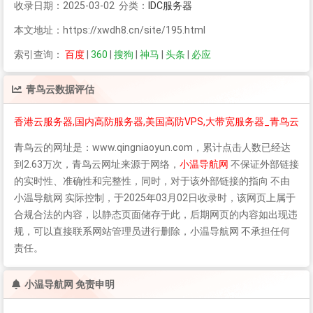
收录日期：2025-03-02 分类：
IDC服务器
本文地址：https://xwdh8.cn/site/195.html
索引查询：
百度
|
360
|
搜狗
|
神马
|
头条
|
必应
青鸟云
数据评估
香港云服务器,国内高防服务器,美国高防VPS,大带宽服务器_青鸟云
青鸟云
的网址是：www.qingniaoyun.com，累计点击人数已经达
到2.63万次，
青鸟云
网址来源于网络，
小温导航网
不保证外部链接
的实时性、准确性和完整性，同时，对于该外部链接的指向 不由
小温导航网 实际控制，于2025年03月02日收录时，该网页上属于
合规合法的内容，以静态页面储存于此，后期网页的内容如出现违
规，可以直接联系网站管理员进行删除，小温导航网 不承担任何
责任。
小温导航网 免责申明