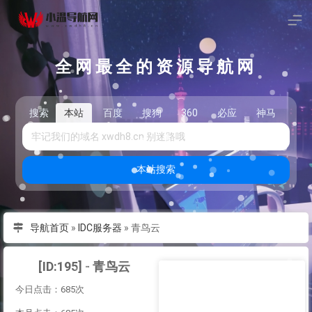
全网最全的资源导航网
搜索
本站
百度
搜狗
360
必应
神马
头
本站搜索
导航首页
»
IDC服务器
»
青鸟云
[ID:195] - 青鸟云
今日点击：685次