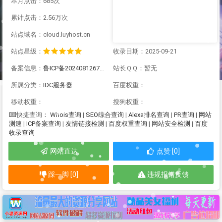
本月点击：685次
累计点击：2.56万次
站点域名：cloud.luyhost.cn
站点星级：
收录日期：2025-09-21
备案信息：
鲁ICP备2024081267号-1
站长ＱＱ：暂无
所属分类：
IDC服务器
百度权重：
移动权重：
搜狗权重：
Whois查询
|
SEO综合查询
|
Alexa排名查询
|
PR查询
|
网站
快捷查询：
测速
|
ICP备案查询
|
友情链接检测
|
百度权重查询
|
网站安全检测
|
百度
收录查询
网站直达
点赞 [0]
踩一脚 [0]
违规报错反馈