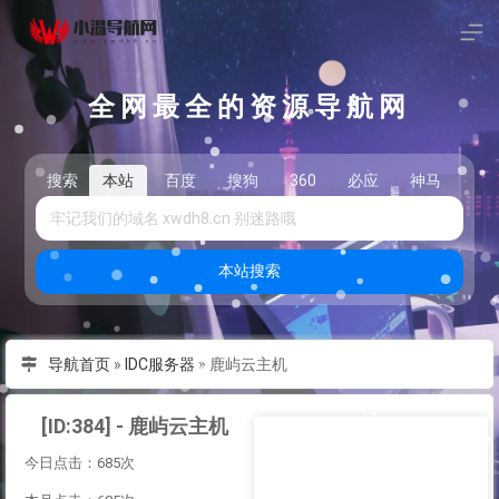
全网最全的资源导航网
搜索
本站
百度
搜狗
360
必应
神马
头
本站搜索
导航首页
»
IDC服务器
»
鹿屿云主机
[ID:384] - 鹿屿云主机
今日点击：685次