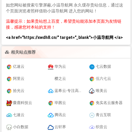
如您网站被搜索引擎屏蔽,小温导航网 永久缓存贵站信息，通过这
个页面浏览者照样借助小温导航网 进入您的网站！
温馨提示：如果贵站想上百度，希望贵站能添加本页面为友情链
接，感谢您对本站的支持！
<a href="https://xwdh8.cn/" target="_blank">小温导航网 </a>
相关站点推荐
亿速云
华为云
七云数据
阿里云
樱之云
伍六七云
拾光云
蓝希云-专注高性价比简单好用的云计算产品-青云互联
唯美云
麋鹿科技云
毕茜云
免实名云服务器
七速云
腾讯云
青云互联
小白数据
云轩界
织音云