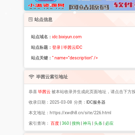
站点信息
站点域名：
idc.bixiyun.com
站点标题：
登录 | 毕茜云IDC
站点关键：
" name="description" />
毕茜云
索引地址
恭喜
毕茜云
被本站收录并生成此页面地址，请点击下方
收录日期：2025-03-08 分类：
IDC服务器
本文地址：https://xwdh8.cn/site/226.html
索引查询：
百度
|
360
|
搜狗
|
神马
|
头条
|
必应