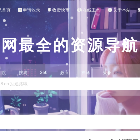
航首页
申请收录
收费快审
在线工具
关于本站
全网最全的资源导航
百度
搜狗
360
必应
神马
头条