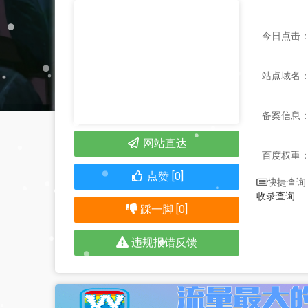
今日点击：
站点域名：id
备案信息
网站直达
百度权重
点赞 [0]
快捷查询
收录查询
踩一脚 [0]
违规报错反馈