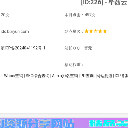
[ID:226] - 毕茜云
20次
本月点击：457次
c.bixiyun.com
站点星级：
：
滇ICP备2024041192号-1
站长ＱＱ：暂无
：
移动权重：
Whois查询
|
SEO综合查询
|
Alexa排名查询
|
PR查询
|
网站测速
|
ICP备
：