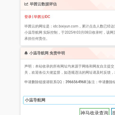
毕茜云
数据评估
登录 | 毕茜云IDC
毕茜云
的网址是：idc.bixiyun.com，累计点击人数已经达
小温导航网 实际控制，于2025年03月08日收录时
承担任何责任。
小温导航网 免责申明
声明：本站收录的所有网址均来源于网络和网友自主提交
关，欢迎各位大佬监督，如违规违法的网址请及时反馈，
申请删除链接请联系QQ：
3966564968
[备注：申请删除链
神马收录查询