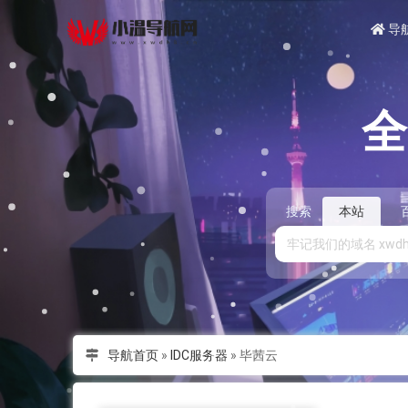
导
搜索
本站
导航首页
»
IDC服务器
»
毕茜云