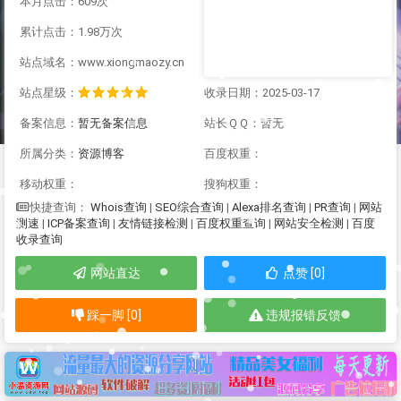
本月点击：609次
累计点击：1.98万次
站点域名：www.xiongmaozy.cn
站点星级：
收录日期：2025-03-17
备案信息：
暂无备案信息
站长ＱＱ：暂无
所属分类：
资源博客
百度权重：
移动权重：
搜狗权重：
Whois查询
|
SEO综合查询
|
Alexa排名查询
|
PR查询
|
网站
快捷查询：
测速
|
ICP备案查询
|
友情链接检测
|
百度权重查询
|
网站安全检测
|
百度
收录查询
网站直达
点赞 [0]
踩一脚 [0]
违规报错反馈