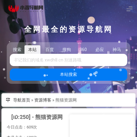
全网最全的资源导航网
搜索
本站
百度
搜狗
360
必应
神马
头
本站搜索
导航首页
»
资源博客
»
熊猫资源网
[ID:250] - 熊猫资源网
今日点击：609次