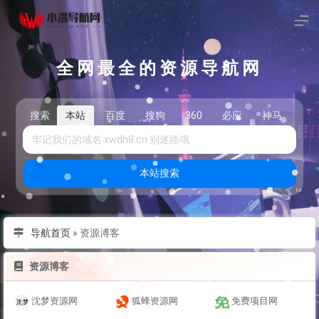
全网最全的资源导航网
搜索
本站
百度
搜狗
360
必应
神马
头
本站搜索
导航首页
»
资源博客
资源博客
沈梦资源网
狐蜂资源网
免费项目网