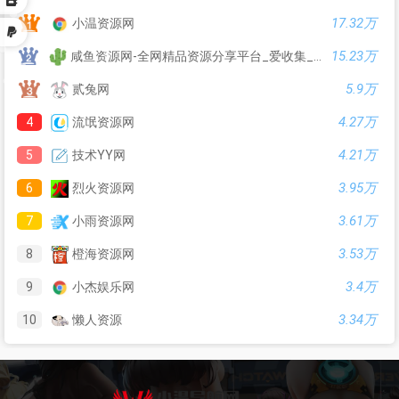
17.32万
小温资源网
15.23万
咸鱼资源网-全网精品资源分享平台_爱收集_爱分享
5.9万
贰兔网
4.27万
4
流氓资源网
4.21万
5
技术YY网
3.95万
6
烈火资源网
3.61万
7
小雨资源网
3.53万
8
橙海资源网
3.4万
9
小杰娱乐网
3.34万
10
懒人资源