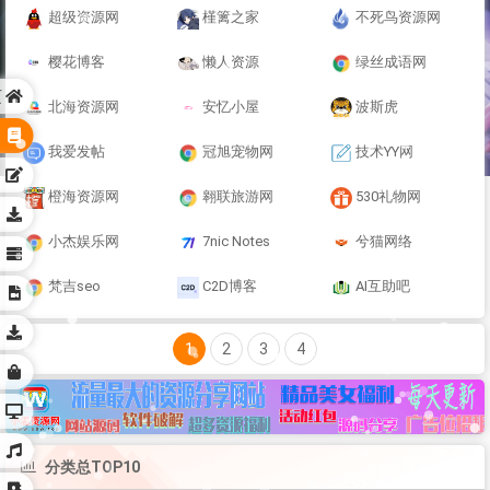
超级资源网
槿篱之家
不死鸟资源网
樱花博客
懒人资源
绿丝成语网
页
北海资源网
安忆小屋
波斯虎
我爱发帖
冠旭宠物网
技术YY网
橙海资源网
翱联旅游网
530礼物网
小杰娱乐网
7nic Notes
兮猫网络
梵吉seo
C2D博客
AI互助吧
1
2
3
4
分类总TOP10