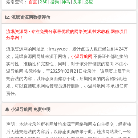
索引查询：
百度
|
360
|
搜狗
|
神马
|
头条
|
必应
流氓资源网
数据评估
流氓资源网 - 专注免费分享最优质的网络资源,技术教程,网赚项目
分享网！
流氓资源网
的网址是：lmzyw.cc，累计点击人数已经达到4.24万
次，
流氓资源网
网址来源于网络，
小温导航网
不保证外部链接的
实时性、准确性和完整性，同时，对于该外部链接的指向 不由小
温导航网 实际控制，于2025年02月21日收录时，该网页上属于合
规合法的内容，以静态页面储存于此，后期网页的内容如出现违
规，可以直接联系网站管理员进行删除，小温导航网 不承担任何
责任。
小温导航网 免责申明
声明：本站收录的所有网址均来源于网络和网友自主提交，经审核
后无违规违法的内容后，以静态页面收录于此，违法网站我们一经