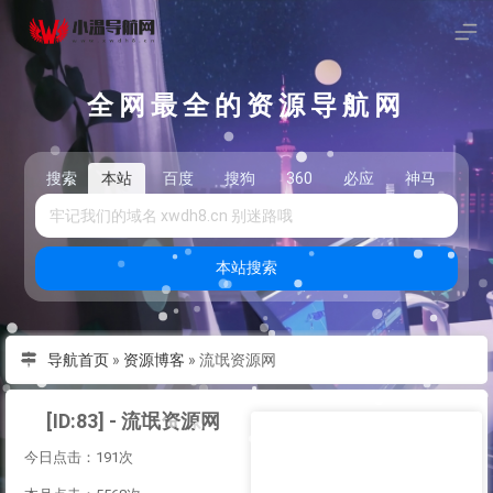
全网最全的资源导航网
搜索
本站
百度
搜狗
360
必应
神马
头
本站搜索
导航首页
»
资源博客
»
流氓资源网
[ID:83] - 流氓资源网
今日点击：191次