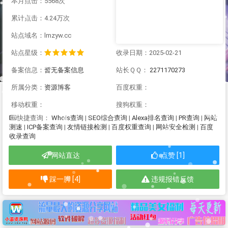
本月点击：5568次
累计点击：4.24万次
站点域名：lmzyw.cc
站点星级：
收录日期：2025-02-21
备案信息：
暂无备案信息
站长ＱＱ：
2271170273
所属分类：
资源博客
百度权重：
移动权重：
搜狗权重：
Whois查询
|
SEO综合查询
|
Alexa排名查询
|
PR查询
|
网站
快捷查询：
测速
|
ICP备案查询
|
友情链接检测
|
百度权重查询
|
网站安全检测
|
百度
收录查询
网站直达
点赞 [1]
踩一脚 [4]
违规报错反馈