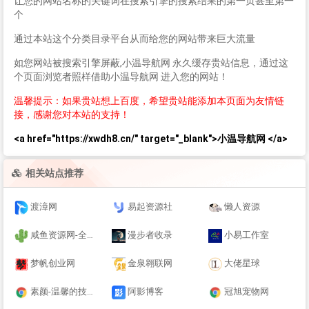
让您的网站名称的关键词在搜索引擎的搜索结果的第一页甚至第一
个
通过本站这个分类目录平台从而给您的网站带来巨大流量
如您网站被搜索引擎屏蔽,小温导航网 永久缓存贵站信息，通过这
个页面浏览者照样借助小温导航网 进入您的网站！
温馨提示：如果贵站想上百度，希望贵站能添加本页面为友情链
接，感谢您对本站的支持！
<a href="https://xwdh8.cn/" target="_blank">小温导航网 </a>
相关站点推荐
渡漳网
易起资源社
懒人资源
咸鱼资源网-全网精品资源分享平台_爱收集_爱分享
漫步者收录
小易工作室
梦帆创业网
金泉翱联网
大佬星球
素颜-温馨的技术博客
阿影博客
冠旭宠物网